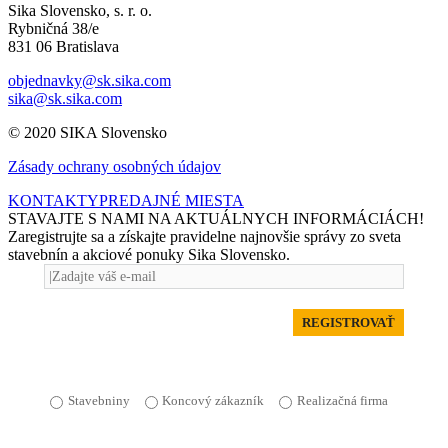
Sika Slovensko, s. r. o.
Rybničná 38/e
831 06 Bratislava
objednavky@sk.sika.com
sika@sk.sika.com
© 2020 SIKA Slovensko
Zásady ochrany osobných údajov
KONTAKTY
PREDAJNÉ MIESTA
STAVAJTE S NAMI NA AKTUÁLNYCH INFORMÁCIÁCH!
Zaregistrujte sa a získajte pravidelne najnovšie správy zo sveta
stavebnín a akciové ponuky Sika Slovensko.
REGISTROVAŤ
Stavebniny
Koncový zákazník
Realizačná firma